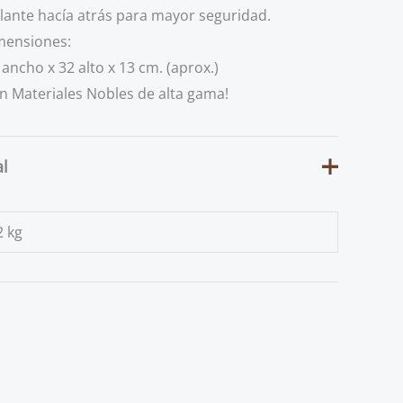
lante hacía atrás para mayor seguridad.
imensiones:
o x 32 alto x 13 cm. (aprox.)
n Materiales Nobles de alta gama!
al
2 kg
AGOTADO