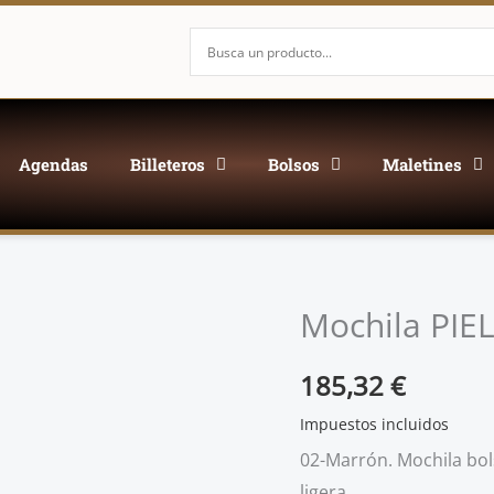
Agendas
Billeteros
Bolsos
Maletines
Mochila PIE
185,32
€
Impuestos incluidos
02-Marrón. Mochila bols
ligera.