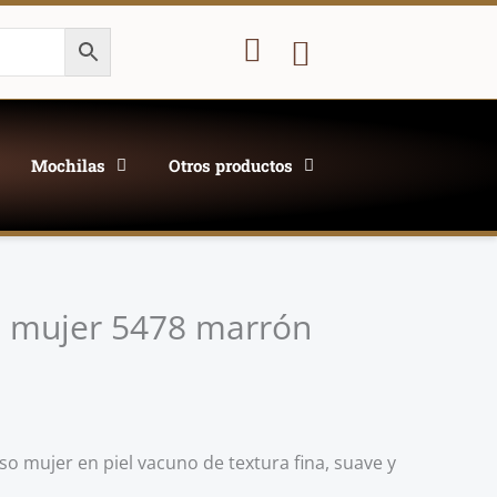
Carrito
Mochilas
Otros productos
L mujer 5478 marrón
o mujer en piel vacuno de textura fina, suave y